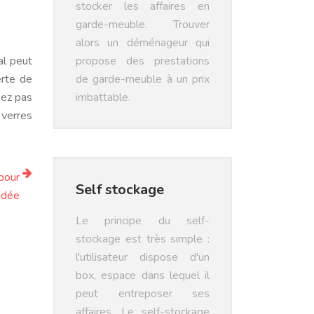
stocker les affaires en
garde-meuble. Trouver
alors un déménageur qui
al peut
propose des prestations
erte de
de garde-meuble à un prix
sez pas
imbattable.
 verres
pour
Self stockage
ndée
Le principe du self-
stockage est très simple :
l'utilisateur dispose d'un
box, espace dans lequel il
peut entreposer ses
affaires. Le self-stockage