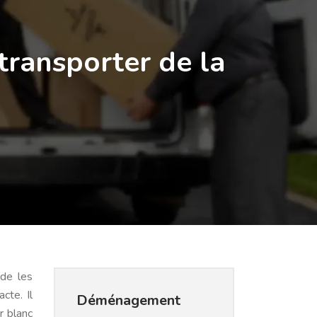
transporter de la
 de les
cte. Il
Déménagement
r blanc