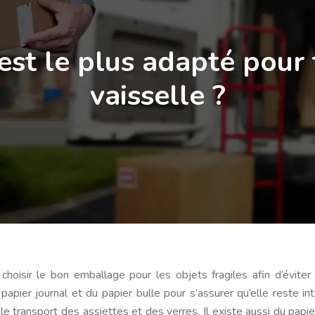
st le plus adapté pour 
vaisselle ?
hoisir le bon emballage pour les objets fragiles afin d’éviter
papier journal et du papier bulle pour s’assurer qu’elle reste inta
e transport des assiettes et des verres. Il existe aussi du papie